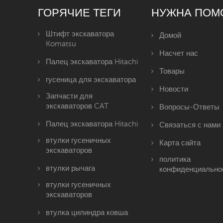
ГОРЯЧИЕ ТЕГИ
НУЖНА ПОМ
Штифт экскаватора
Домой
Komatsu
Насчет нас
Палец экскаватора Hitachi
Товары
гусеница для экскаватора
Новости
Запчасти для
экскаваторов CAT
Вопросы-Ответы
Палец экскаватора Hitachi
Связаться с нами
втулки гусеничных
Карта сайта
экскаваторов
политика
втулки рычага
конфиденциально
втулки гусеничных
экскаваторов
втулка цилиндра ковша