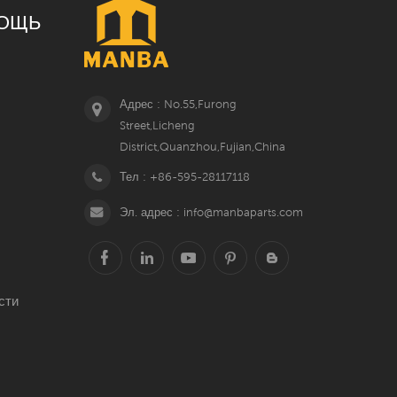
ОЩЬ
Адрес : No.55,Furong
Street,Licheng
District,Quanzhou,Fujian,China
Тел : +86-595-28117118
Эл. адрес : info@manbaparts.com
сти