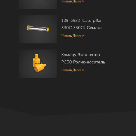
Читать Далее
189-3922 .Caterpillar
330C 330Cl .Ссылка
Читать Далее
Комацу Экскаватор
PC30 Ролик-носитель
20T-30-00050
Читать Далее