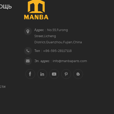
ОЩЬ
Адрес : No.55,Furong
Street,Licheng
District,Quanzhou,Fujian,China
Тел : +86-595-28117118
Эл. адрес : info@manbaparts.com
сти