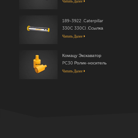
Читать Далее
189-3922 .Caterpillar
330C 330Cl .Ссылка
Читать Далее
Комацу Экскаватор
PC30 Ролик-носитель
20T-30-00050
Читать Далее