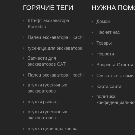
ГОРЯЧИЕ ТЕГИ
НУЖНА ПОМ
Штифт экскаватора
Домой
Komatsu
Насчет нас
Палец экскаватора Hitachi
Товары
гусеница для экскаватора
Новости
Запчасти для
экскаваторов CAT
Вопросы-Ответы
Палец экскаватора Hitachi
Связаться с нами
втулки гусеничных
Карта сайта
экскаваторов
политика
втулки рычага
конфиденциально
втулки гусеничных
экскаваторов
втулка цилиндра ковша