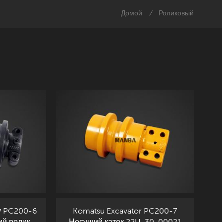
Домой
Роликовый
/
у PC200-6
Komatsu Excavator PC200-7
ий ролик
Несущий каток 22U-30-00021