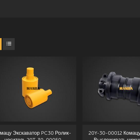
мацу Экскаватор PC30 Ролик-
20Y-30-00012 Комац
носитель 20T-30-00050
.Выслеживать нижн