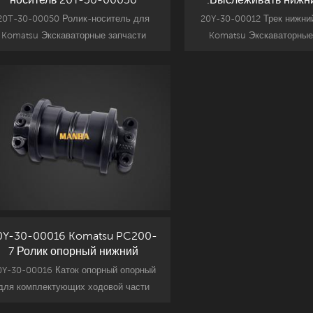
20T-30-00050 Ролик-носитель для
20Y-30-00012 Трек нижни
Komatsu Экскаваторные запчасти
Komatsu Экскаваторные
подъема для хвоста, Komatsu PC30
подъема для хвоста, Koma
.Запчасть замена.
.Запчасть замен
Читать Далее
Читать Далее
0Y-30-00016 Komatsu PC200-
7 Ролик опорный нижний
0Y-30-00016 Каток опорный опорный
для комплектующих ходовой части
скаватора Komatsu, замена запчасти