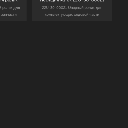
й ролик для
22U-30-00021 Опорный ролик для
 запчасти
комплектующих ходовой части
tsu PC200-6
экскаватора Komatsu, замена запчасти
а.
Komatsu PC200-7.
Читать Далее