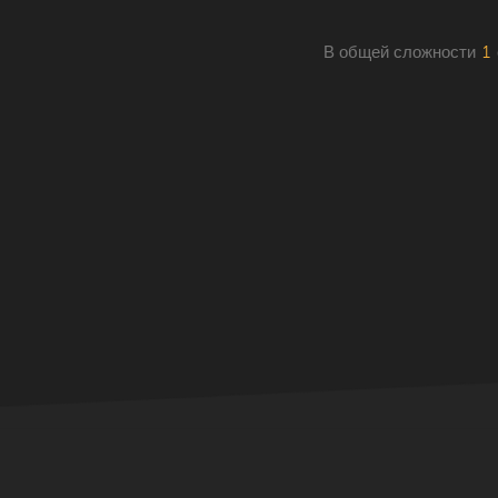
Komatsu PC200-7.
В общей сложности
1
Читать Далее