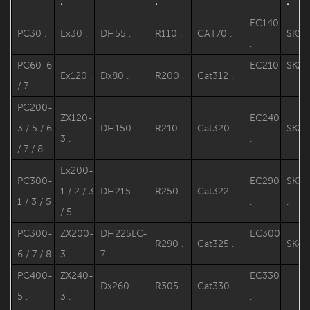
.
.
.
EC140
PC30 .
Ex30 .
DH55 .
R110 .
CAT70 .
SK120
.
PC60-6
EC210
SK20
Ex120 .
Dx80 .
R200 .
Cat312 .
/ 7
.
.
PC200-
ZX120-
EC240
3 / 5 / 6
DH150 .
R210 .
Cat320 .
SK210
3 .
.
/ 7 / 8
Ex200-
PC300-
EC290
SK33
1 / 2 / 3
DH215 .
R250 .
Cat322 .
1 / 3 / 5
.
.
/ 5
PC300-
ZX200-
DH225LC-
EC300
R290 .
Cat325 .
SK46
6 / 7 / 8
3 .
7
.
PC400-
ZX240-
EC330
Dx260 .
R305 .
Cat330 .
5 .
3 .
.