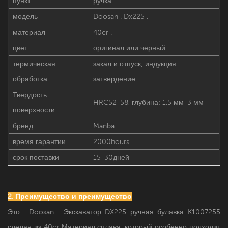
пункт
ручка
модель
Doosan . Dx225 .
материал
40cr .
цвет
оригинал или черный
термическая
закал и отпуск; индукция
обработка
затвердение
Твердость
HRC52-58, глубина: 1,5 мм-3 мм
поверхности
бренд
Manba .
время гарантии
2000hours .
срок поставки
15-30дней
2. Преимущество и преимущество
Это . Doosan . Экскаватор DX225 ручная булавка K1007255
сделан из 40cr Материал сплава, который особенно подходит