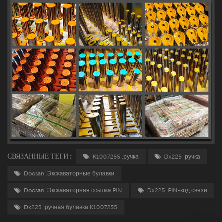
СВЯЗАННЫЕ ТЕГИ :
K1007255 .ручка
Dx225 .ручка
Doosan .Экскаваторные булавки
Doosan .Экскаваторная ссылка PIN
Dx225 .PIN-код связи
Dx225 .ручная булавка K1007255