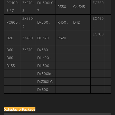
PC400-
ZX270-
DH300LC-
EC360
R350 .
Cat345 .
6 / 7
3 .
7
.
ZX330-
EC460
PC800 .
Dx300 .
R450 .
D4D .
3 .
.
EC700
D20 .
ZX450 .
DH370 .
R520 .
.
D60 .
ZX870 .
Dx380 .
D80 .
DH420 .
D155 .
DH500 .
Dx500lc .
DX380LC .
Dx800 .
5.display & Package