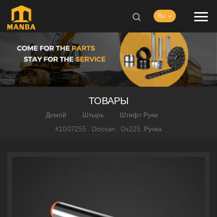
Ru
ТОВАРЫ
Домой
Штырь
Штифт Руки
/
/
/
K1007255 . Doosan . Dx225 .ручка