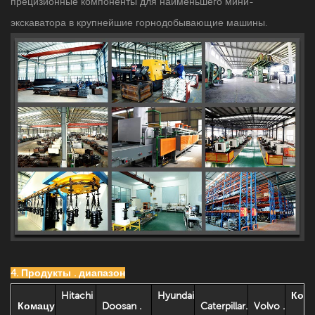
прецизионные компоненты для наименьшего мини-
экскаватора в крупнейшие горнодобывающие машины.
4. Продукты . диапазон
Hitachi
Hyundai
Коб
Комацу
Doosan .
Caterpillar.
Volvo .