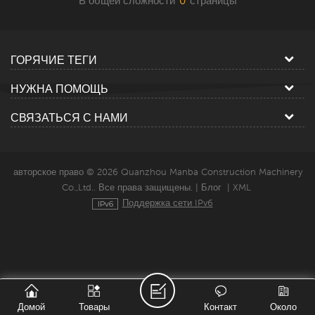
В общей сложности
0
страницы
ГОРЯЧИЕ ТЕГИ
НУЖНА ПОМОЩЬ
СВЯЗАТЬСЯ С НАМИ
авторское право © 2026 Quanzhou Manba Construction Machinery
Co.,Ltd.. Все права защищены. |
Блог
|
XML
Поддержка сети IPv6
Домой
Товары
Контакт
Около