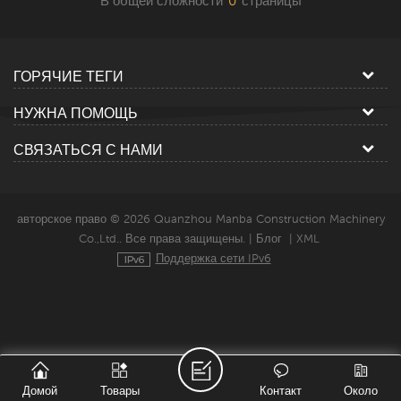
В общей сложности
0
страницы
ГОРЯЧИЕ ТЕГИ
НУЖНА ПОМОЩЬ
СВЯЗАТЬСЯ С НАМИ
авторское право © 2026 Quanzhou Manba Construction Machinery
Co.,Ltd.. Все права защищены. |
Блог
|
XML
Поддержка сети IPv6
Домой
Товары
Контакт
Около