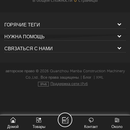
В общей сложности
0
страницы
ГОРЯЧИЕ ТЕГИ
НУЖНА ПОМОЩЬ
СВЯЗАТЬСЯ С НАМИ
авторское право © 2026 Quanzhou Manba Construction Machinery
Co.,Ltd.. Все права защищены. |
Блог
|
XML
Поддержка сети IPv6
Домой
Товары
Контакт
Около