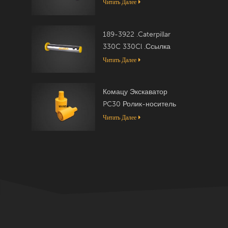
Читать Далее
189-3922 .Caterpillar
330C 330Cl .Ссылка
Читать Далее
Комацу Экскаватор
PC30 Ролик-носитель
20T-30-00050
Читать Далее