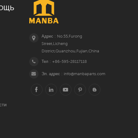
ОЩЬ
Адрес : No.55,Furong
Street,Licheng
District,Quanzhou,Fujian,China
Тел : +86-595-28117118
Эл. адрес : info@manbaparts.com
сти