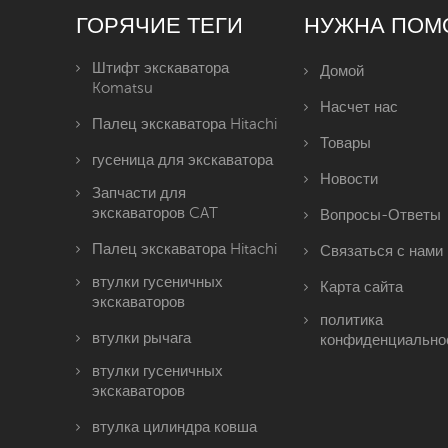
ГОРЯЧИЕ ТЕГИ
НУЖНА ПОМ
Штифт экскаватора
Домой
Komatsu
Насчет нас
Палец экскаватора Hitachi
Товары
гусеница для экскаватора
Новости
Запчасти для
экскаваторов CAT
Вопросы-Ответы
Палец экскаватора Hitachi
Связаться с нами
втулки гусеничных
Карта сайта
экскаваторов
политика
втулки рычага
конфиденциально
втулки гусеничных
экскаваторов
втулка цилиндра ковша