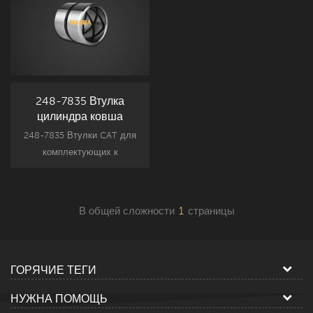
248-7835 Втулка
цилиндра ковша
Caterpillar 312D
248-7835 Втулки CAT для
комплектующих к
навесному оборудованию
экскаваторов Caterpillar,
запасная часть CAT312D,
В общей сложности
1
страницы
новая втулка вторичного
рынка.
ГОРЯЧИЕ ТЕГИ
НУЖНА ПОМОЩЬ