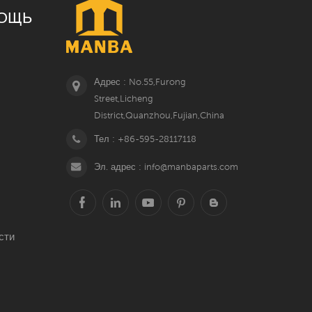
ОЩЬ
Адрес : No.55,Furong
Street,Licheng
District,Quanzhou,Fujian,China
Тел : +86-595-28117118
Эл. адрес : info@manbaparts.com
сти