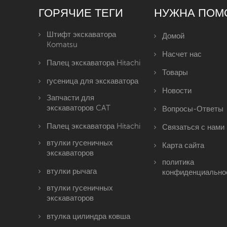
ГОРЯЧИЕ ТЕГИ
НУЖНА ПОМ
Штифт экскаватора
Домой
Komatsu
Насчет нас
Палец экскаватора Hitachi
Товары
гусеница для экскаватора
Новости
Запчасти для
экскаваторов CAT
Вопросы-Ответы
Палец экскаватора Hitachi
Связаться с нами
втулки гусеничных
Карта сайта
экскаваторов
политика
втулки рычага
конфиденциально
втулки гусеничных
экскаваторов
втулка цилиндра ковша