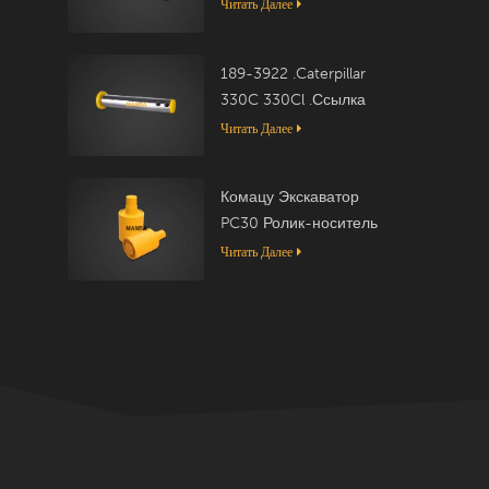
Читать Далее
189-3922 .Caterpillar
330C 330Cl .Ссылка
Читать Далее
Комацу Экскаватор
PC30 Ролик-носитель
20T-30-00050
Читать Далее