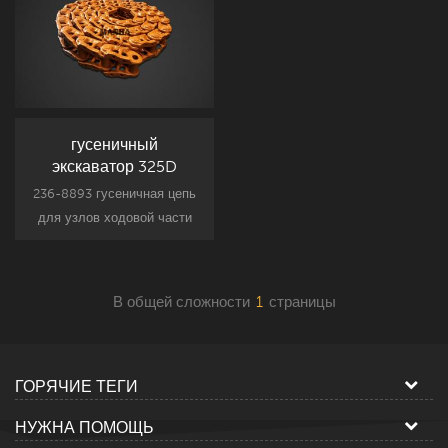
гусеничный
экскаватор 325D
325DL 236-8893
236-8893 гусеничная цепь
путевое звено Сборка
для узлов ходовой части
CR5489 / 50
гусеничного экскаватора,
325DL новый вторичный
рынок запчасть.
В общей сложности
1
страницы
ГОРЯЧИЕ ТЕГИ
НУЖНА ПОМОЩЬ