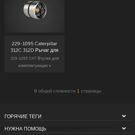
229-1095 Caterpillar
312C 312D Рычаг для
соединения втулок
229-1095 CAT Втулки для
комплектующих к
навесному оборудованию
экскаватора Caterpillar,
замена запчастей CAT312C,
В общей сложности
1
страницы
CAT312D.
ГОРЯЧИЕ ТЕГИ
НУЖНА ПОМОЩЬ