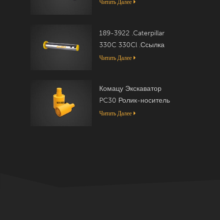
Читать Далее
189-3922 .Caterpillar
330C 330Cl .Ссылка
Читать Далее
Комацу Экскаватор
PC30 Ролик-носитель
20T-30-00050
Читать Далее