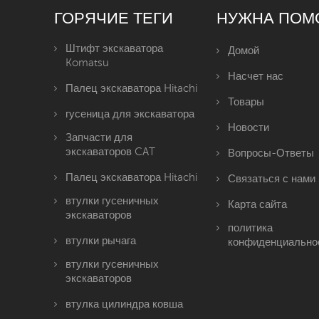
ГОРЯЧИЕ ТЕГИ
НУЖНА ПОМ
Штифт экскаватора
Домой
Komatsu
Насчет нас
Палец экскаватора Hitachi
Товары
гусеница для экскаватора
Новости
Запчасти для
экскаваторов CAT
Вопросы-Ответы
Палец экскаватора Hitachi
Связаться с нами
втулки гусеничных
Карта сайта
экскаваторов
политика
втулки рычага
конфиденциально
втулки гусеничных
экскаваторов
втулка цилиндра ковша