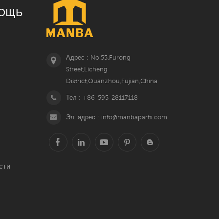
ОЩЬ
Адрес : No.55,Furong
Street,Licheng
District,Quanzhou,Fujian,China
Тел : +86-595-28117118
Эл. адрес : info@manbaparts.com
сти