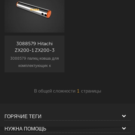
3088579 Hitachi
ZX200-1 ZX200-3
Штифт рычага
3088579 палец ковша для
комплектующих к
навесному оборудованию
экскаватора Hitachi,
замена запчасти ZX200-1
В общей сложности
1
страницы
ZX200-3.
ГОРЯЧИЕ ТЕГИ
НУЖНА ПОМОЩЬ