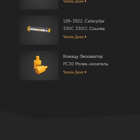
Читать Далее
189-3922 .Caterpillar
330C 330Cl .Ссылка
Читать Далее
Комацу Экскаватор
PC30 Ролик-носитель
20T-30-00050
Читать Далее