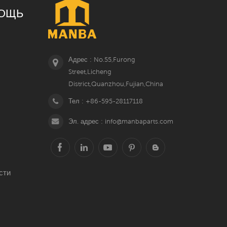
ОЩЬ
Адрес : No.55,Furong
Street,Licheng
District,Quanzhou,Fujian,China
Тел : +86-595-28117118
Эл. адрес : info@manbaparts.com
сти