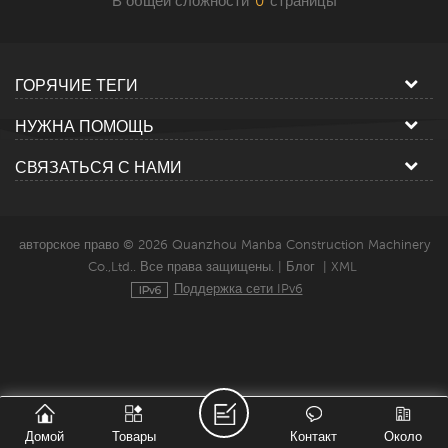
В общей сложности
0
страницы
ГОРЯЧИЕ ТЕГИ
НУЖНА ПОМОЩЬ
СВЯЗАТЬСЯ С НАМИ
авторское право © 2026 Quanzhou Manba Construction Machinery
Co.,Ltd.. Все права защищены. |
Блог
|
XML
Поддержка сети IPv6
Домой
Товары
Контакт
Около