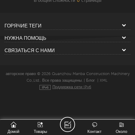
В общей сложности
0
страницы
ГОРЯЧИЕ ТЕГИ
НУЖНА ПОМОЩЬ
СВЯЗАТЬСЯ С НАМИ
авторское право © 2026 Quanzhou Manba Construction Machinery
Co.,Ltd.. Все права защищены. |
Блог
|
XML
Поддержка сети IPv6
Домой
Товары
Контакт
Около