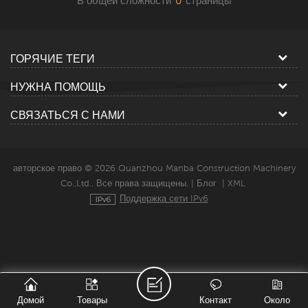
В общей сложности
0
страницы
ГОРЯЧИЕ ТЕГИ
НУЖНА ПОМОЩЬ
СВЯЗАТЬСЯ С НАМИ
авторское право © 2026 Quanzhou Manba Construction Machinery
Co.,Ltd.. Все права защищены. |
Блог
|
XML
Поддержка сети IPv6
Домой
Товары
Контакт
Около