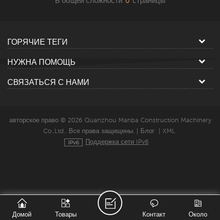
В общей сложности
0
страницы
ГОРЯЧИЕ ТЕГИ
НУЖНА ПОМОЩЬ
СВЯЗАТЬСЯ С НАМИ
авторское право © 2026 Quanzhou Manba Construction Machinery
Co.,Ltd.. Все права защищены. |
Блог
|
XML
Поддержка сети IPv6
Домой
Товары
Контакт
Около