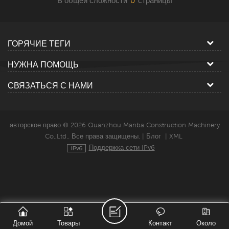
В общей сложности
0
страницы
ГОРЯЧИЕ ТЕГИ
НУЖНА ПОМОЩЬ
СВЯЗАТЬСЯ С НАМИ
авторское право © 2026 Quanzhou Manba Construction Machinery
Co.,Ltd.. Все права защищены. |
Блог
|
XML
Поддержка сети IPv6
Домой
Товары
Контакт
Около