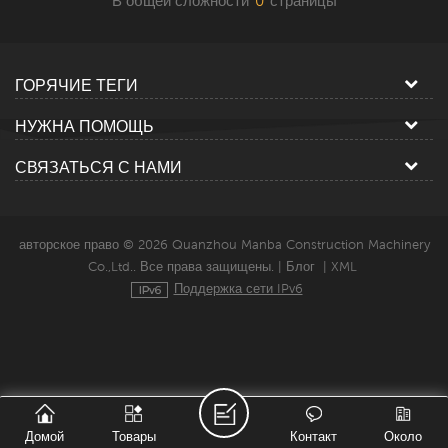
В общей сложности
0
страницы
ГОРЯЧИЕ ТЕГИ
НУЖНА ПОМОЩЬ
СВЯЗАТЬСЯ С НАМИ
авторское право © 2026 Quanzhou Manba Construction Machinery
Co.,Ltd.. Все права защищены. |
Блог
|
XML
Поддержка сети IPv6
Домой
Товары
Контакт
Около