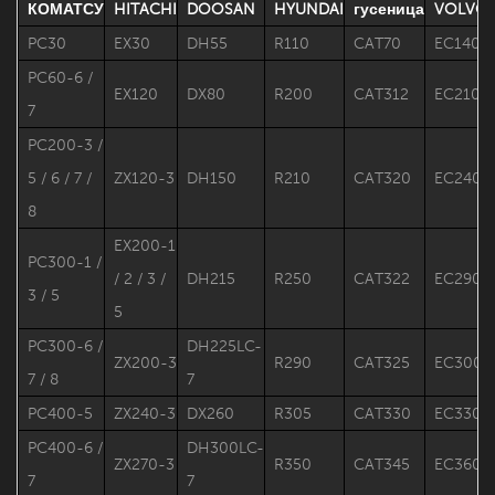
КОМАТСУ
HITACHI
DOOSAN
HYUNDAI
гусеница
VOLVO
PC30
EX30
DH55
R110
CAT70
EC140
PC60-6 /
EX120
DX80
R200
CAT312
EC210
7
PC200-3 /
5 / 6 / 7 /
ZX120-3
DH150
R210
CAT320
EC240
8
EX200-1
PC300-1 /
/ 2 / 3 /
DH215
R250
CAT322
EC290
3 / 5
5
PC300-6 /
DH225LC-
ZX200-3
R290
CAT325
EC300
7 / 8
7
PC400-5
ZX240-3
DX260
R305
CAT330
EC330
PC400-6 /
DH300LC-
ZX270-3
R350
CAT345
EC360
7
7