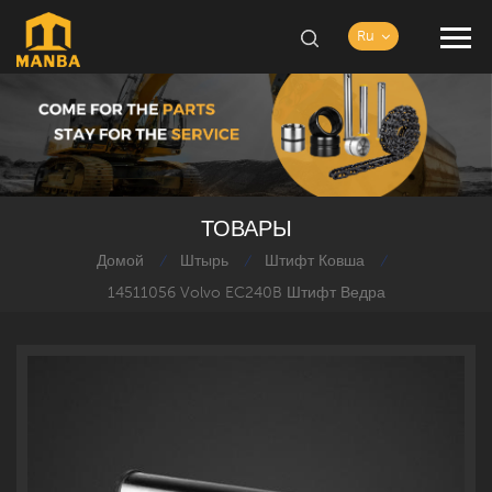
Ru
ТОВАРЫ
Домой
Штырь
Штифт Ковша
/
/
/
14511056 Volvo EC240B Штифт Ведра