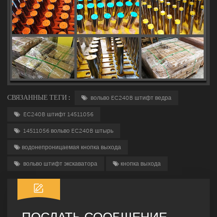
СВЯЗАННЫЕ ТЕГИ :
вольво EC240B штифт ведра
EC240B штифт 14511056
14511056 вольво EC240B штырь
водонепроницаемая кнопка выхода
вольво штифт экскаватора
кнопка выхода
ПОСЛАТЬ СООБЩЕНИЕ