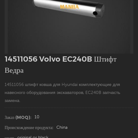
14511056 Volvo EC240B Штифт
Ведра
14511056
штифт ковша для Hyundai комплектующие для
навесного оборудования экскаваторов, EC240B запчасть
замена.
10
Заказ (MOQ):
China
Происхождение продукта:
original or black
цвет: