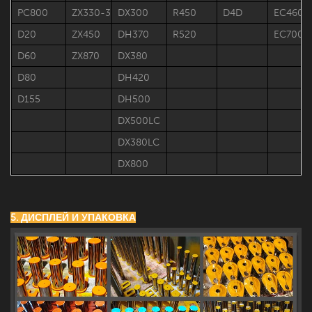
PC800
ZX330-3
DX300
R450
D4D
EC460
D20
ZX450
DH370
R520
EC700
D60
ZX870
DX380
D80
DH420
D155
DH500
DX500LC
DX380LC
DX800
5. ДИСПЛЕЙ И УПАКОВКА