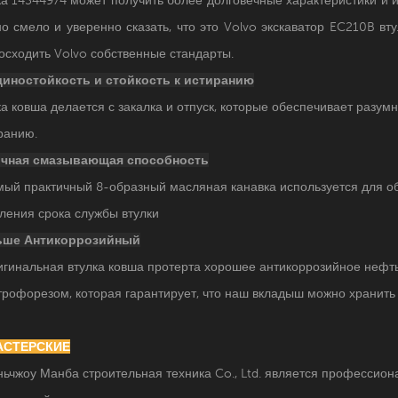
о смело и уверенно сказать, что это
Volvo экскаватор
EC210B вту
осходить Volvo собственные стандарты.
иностойкость и
стойкость к истиранию
ка ковша делается с закалка и отпуск, которые обеспечивает разум
ранию.
чная смазывающая способность
мый практичный 8-образный масляная канавка используется для 
ления срока службы втулки
ьше Антикоррозийный
игинальная втулка ковша протерта хорошее антикоррозийное нефть
трофорезом, которая гарантирует, что наш вкладыш можно хранить 
МАСТЕРСКИЕ
ьчжоу Манба строительная техника Co., Ltd. является профессио