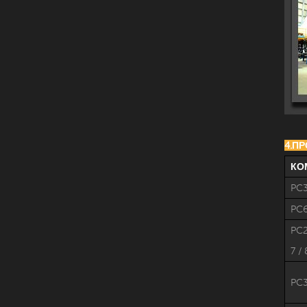
4.П
КО
PC
PC6
PC2
7 / 
PC3