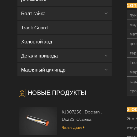
1.О
Болт гайка
пун
мод
Track Guard
мат
Холостой ход
цве
тер
Детали привода
Тве
Масляный цилиндр
мар
гар
сро
НОВЫЕ ПРОДУКТЫ
2. 
K1007256 . Doosan .
Это 
Dx225 .Ссылка
Читать Далее
отпу
втул