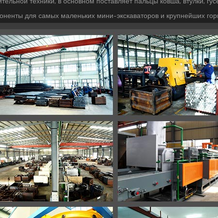
ительной техники, в основном поставляет пальцы ковша, втулки, гус
оненты для самых маленьких мини-экскаваторов и крупнейших г