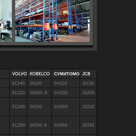
VOLVO
KOBELCO
СУМИТОМО
JCB
EC140
SK120
SH120
JS130
EC210
SK200-8
SH200
JS200
EC240
SK210
SH300
JS220
EC290
SK330-8
SH350
JS330