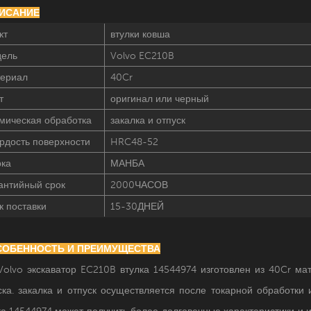
ПИСАНИЕ
кт
втулки ковша
ель
Volvo EC210B
ериал
40Cr
т
оригинал или черный
мическая обработка
закалка и отпуск
рдость поверхности
HRC48-52
ка
МАНБА
антийный срок
2000ЧАСОВ
к поставки
15-30ДНЕЙ
ОСОБЕННОСТЬ И ПРЕИМУЩЕСТВА
Volvo экскаватор EC210B втулка 14544974 изготовлен из 40Cr ма
ска. закалка и отпуск осуществляется после токарной обработки 
ка
14544974
может получить более долговечные характеристики и 