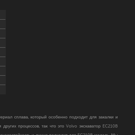
териал сплава, который особенно подходит для закалки и
и других процессов, так что это
Volvo экскаватор
EC210B
износостойкость и лучше подходит для EC210B модель. Мы