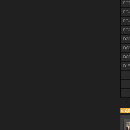
PC3
PC
PC4
PC
D2
D6
D8
D1
5. 