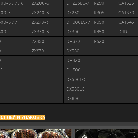
00-6 / 7 / 8
ZX200-3
DH225LC-7
R290
CAT325
400-5
ZX240-3
DX260
R305
CAT330
00-6 / 7
ZX270-3
DH300LC-7
R350
CAT345
800
ZX330-3
DX300
R450
D4D
0
ZX450
DH370
R520
0
ZX870
DX380
0
DH420
55
DH500
DX500LC
DX380LC
DX800
ДИСПЛЕЙ И УПАКОВКА