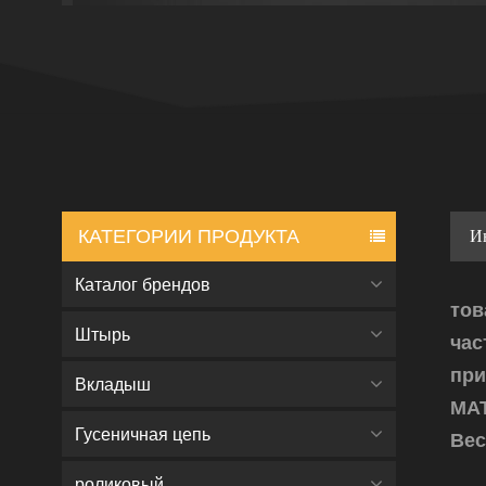
КАТЕГОРИИ ПРОДУКТА
И
Каталог брендов
тов
Штырь
час
пр
Вкладыш
МАТ
Гусеничная цепь
Вес:
роликовый