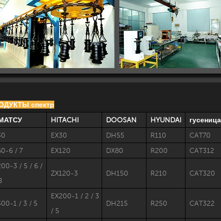
РОДУКТЫ спектр
МАТСУ
HITACHI
DOOSAN
HYUNDAI
гусеница
30
EX30
DH55
R110
CAT70
0-6 / 7
EX120
DX80
R200
CAT312
00-3 / 5 / 6 /
ZX120-3
DH150
R210
CAT320
8
EX200-1 / 2 / 3
00-1 / 3 / 5
DH215
R250
CAT322
/ 5