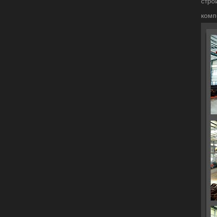
стро
комп