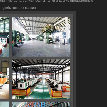
еничную цепь, ролики, болты, гайки и другие прецизионные
орнодобывающих машин.