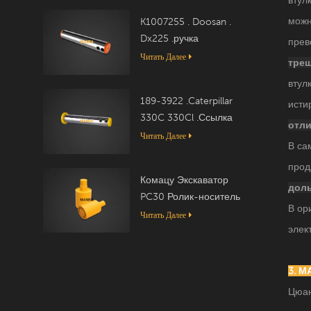
можн
K1007255 . Doosan .
Dx225 .ручка
прев
Читать Далее
трещ
втул
189-3922 .Caterpillar
исти
330C 330Cl .Ссылка
отли
Читать Далее
В са
прод
Комацу Экскаватор
дол
PC30 Ролик-носитель
В ор
20T-30-00050
Читать Далее
элек
3. 
Цюан