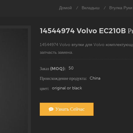
Домой
Вкладыш
Втулка Руки
/
/
14544974 Volvo EC210B Рыч
14544974 Volvo втулки для Volvo комплектующ
запчасть замена.
50
Заказ (MOQ):
China
Происхождение продукта:
original or black
цвет:
Узнать Сейчас