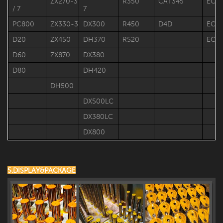
ZX270-3
R350
CAT345
EC3
/ 7
7
PC800
ZX330-3
DX300
R450
D4D
EC4
D20
ZX450
DH370
R520
EC7
D60
ZX870
DX380
D80
DH420
DH500
DX500LC
DX380LC
DX800
5.DISPLAY&PACKAGE