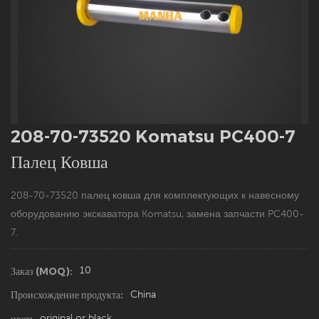
208-70-73520 Komatsu PC400-7
Палец Ковша
208-70-73520
палец ковша для комплектующих к навесному
оборудованию экскаватора Komatsu, замена запчасти PC400-
7.
10
Заказ (MOQ):
China
Происхождение продукта:
original or black
цвет: