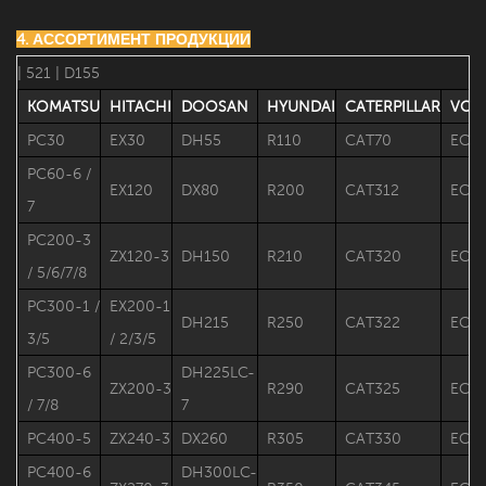
4. АССОРТИМЕНТ ПРОДУКЦИИ
| 521 ​​| D155
KOMATSU
HITACHI
DOOSAN
HYUNDAI
CATERPILLAR
VOL
PC30
EX30
DH55
R110
CAT70
EC1
PC60-6 /
EX120
DX80
R200
CAT312
EC2
7
PC200-3
ZX120-3
DH150
R210
CAT320
EC2
/ 5/6/7/8
PC300-1 /
EX200-1
DH215
R250
CAT322
EC2
3/5
/ 2/3/5
PC300-6
DH225LC-
ZX200-3
R290
CAT325
EC3
/ 7/8
7
PC400-5
ZX240-3
DX260
R305
CAT330
EC3
PC400-6
DH300LC-