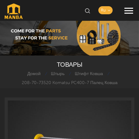
Ru
ТОВАРЫ
Домой
Штырь
Штифт Ковша
/
/
/
208-70-73520 Komatsu PC400-7 Палец Ковша