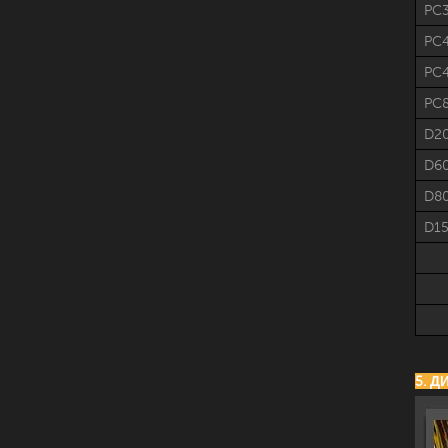
PC3
PC
PC4
PC
D2
D6
D8
D1
5. 