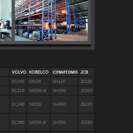
VOLVO
KOBELCO
СУМИТОМО
JCB
EC140
SK120
SH120
JS130
EC210
SK200-8
SH200
JS200
EC240
SK210
SH300
JS220
EC290
SK330-8
SH350
JS330