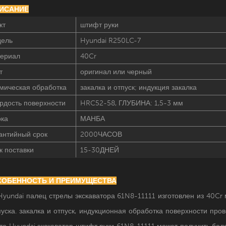
ПИСАНИЕ
кт
штифт руки
ель
Hyundai R250LC-7
ериал
40Cr
т
оригинал или черный
мическая обработка
закалка и отпуск; индукция закалка
рдость поверхности
HRC52-58, ГЛУБИНА: 1,5-3 мм
ка
МАНБА
антийный срок
2000ЧАСОВ
к поставки
15-30ДНЕЙ
ОСОБЕННОСТЬ И ПРЕИМУЩЕСТВА
Hyundai палец стрелы экскаватора 61N8-11111 изготовлен из 40Cr
пуска. закалка и отпуск, индукционная обработка поверхности про
это
Hyundai
экскаватор
штифт руки
61N8-11111
может получить бол