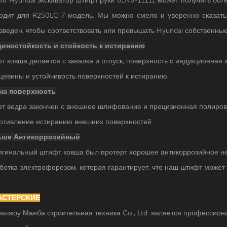
одит для R250LC-7 модель. Мы можно смело и уверенно сказать
зведен, чтобы соответствовать или превышать Hyundai собственные
иностойкость и
стойкость к истиранию
т ковша делается с закалка и отпуск, поверхность с индукционная 
цевины и устойчивость поверхностей к истиранию.
на поверхность
т ведра закончен с внешнее шлифование и прецизионная полировк
отивление истиранию внешних поверхностей.
ьше Антикоррозийный
игинальный штифт ковша был протерт хорошее антикоррозийное не
ботка электрофорезом, которая гарантирует, что наш штифт может 
МАСТЕРСКИЕ
ьчжоу Манба строительная техника Co., Ltd. является профессио