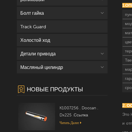
1.О
Болт гайка
пун
мод
Track Guard
мат
Холостой ход
цве
тер
Детали привода
Тве
Масляный цилиндр
мар
гар
сро
НОВЫЕ ПРОДУКТЫ
2. 
K1007256 . Doosan .
Это 
Dx225 .Ссылка
Читать Далее
и от
что 