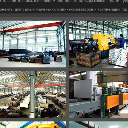
ительной техники, в основном поставляет пальцы ковша, втулки, гус
оненты для самых маленьких мини-экскаваторов и крупнейших г