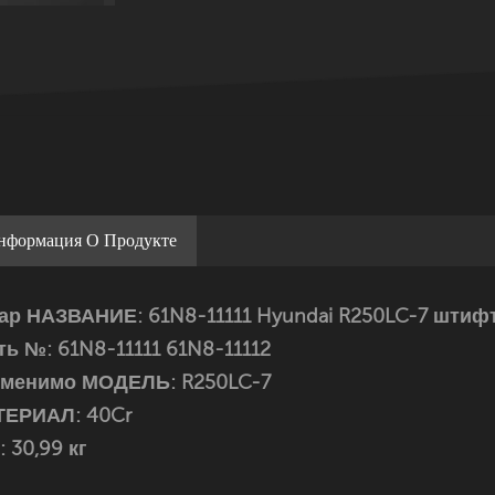
нформация О Продукте
ар НАЗВАНИЕ: 61N8-11111 Hyundai R250LC-7 штиф
ть №:
61N8-11111 61N8-11112
именимо МОДЕЛЬ:
R250LC-7
ЕРИАЛ: 40Cr
: 30,99 кг