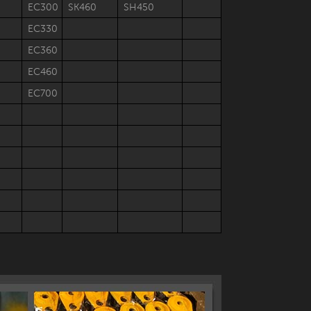
EC300
SK460
SH450
EC330
EC360
EC460
EC700