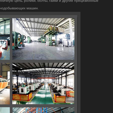
еничную цепь, ролики, болты, гайки и другие прецизионные
орнодобывающих машин.