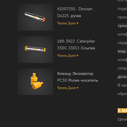
подх
K1007255 . Doosan .
Dx225 .ручка
прои
Читать Далее
трещ
штиф
189-3922 .Caterpillar
серд
330C 330Cl .Ссылка
вид 
Читать Далее
штиф
сопр
Комацу Экскаватор
дол
PC30 Ролик-носитель
В ор
20T-30-00050
Читать Далее
обра
3. 
Цюан