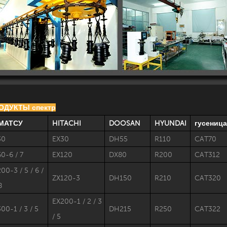
РОДУКТЫ спектр
МАТСУ
HITACHI
DOOSAN
HYUNDAI
гусеница
30
EX30
DH55
R110
CAT70
0-6 / 7
EX120
DX80
R200
CAT312
00-3 / 5 / 6 /
ZX120-3
DH150
R210
CAT320
8
EX200-1 / 2 / 3
00-1 / 3 / 5
DH215
R250
CAT322
/ 5