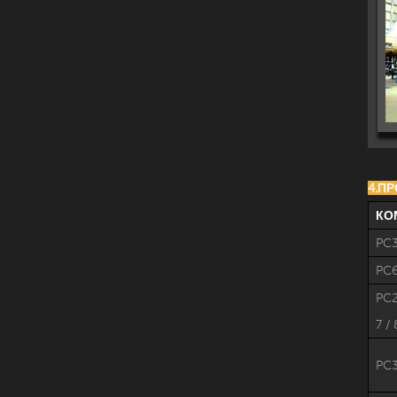
4.П
КО
PC
PC6
PC2
7 / 
PC3