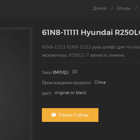
Домой
Штырь
/
/
61N8-11111 Hyundai R250LC
61N8-11111 61N8-11112
рука
штифт для Hyunda
экскаватора, R250LC-7 запчасть замена.
10
Заказ (MOQ):
China
Происхождение продукта:
original or black
цвет:
Узнать Сейчас