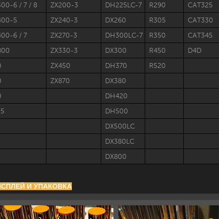
00-6 / 7 / 8
ZX200-3
DH225LC-7
R290
CAT325
400-5
ZX240-3
DX260
R305
CAT330
00-6 / 7
ZX270-3
DH300LC-7
R350
CAT345
800
ZX330-3
DX300
R450
D4D
0
ZX450
DH370
R520
0
ZX870
DX380
0
DH420
55
DH500
DX500LC
DX380LC
DX800
ДИСПЛЕЙ И УПАКОВКА