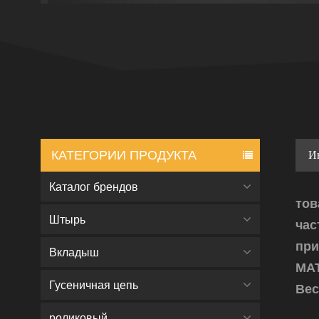
КАТЕГОРИИ ПРОДУКТА
И
Каталог брендов
тов
Штырь
час
пр
Вкладыш
МАТ
Гусеничная цепь
Вес
роликовый