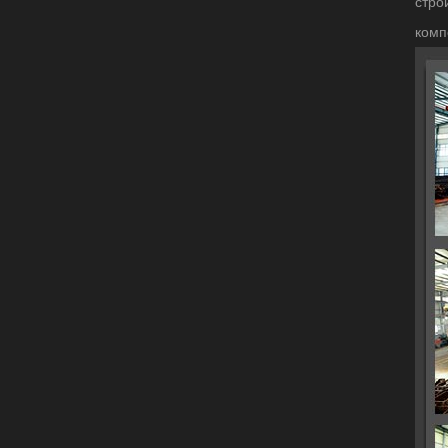
стро
комп