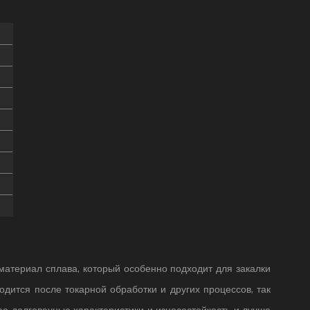
 материал сплава, который особенно подходит для закалки
водится после токарной обработки и других процессов, так
ее долговечные характеристики и износостойкость и лучше