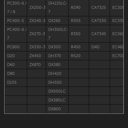
PC300-6 /
DH225LC-
ZX200-3
R290
CAT325
EC300
7 / 8
7
PC400-5
ZX240-3
DX260
R305
CAT330
EC330
PC400-6 /
DH300LC-
ZX270-3
R350
CAT345
EC360
7
7
PC800
ZX330-3
DX300
R450
D4D
EC460
D20
ZX450
DH370
R520
EC700
D60
ZX870
DX380
D80
DH420
D155
DH500
DX500LC
DX380LC
DX800