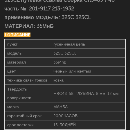
часть №:
201-9117 213-1932
применимо МОДЕЛЬ:
325C 325CL
МАТЕРИАЛ: 35МнБ
1.ОПИСАНИЕ
пункт
гусеничная цепь
модель
325C 325CL
материал
35MnB
цвет
черный или желтый
техника связи треков
ковка
Твердость
HRC48-58, ГЛУБИНА: 8 мм-12 мм
поверхности
марка
МАНБА
гарантийный срок
2000ЧАСОВ
срок поставки
15-30ДНЕЙ