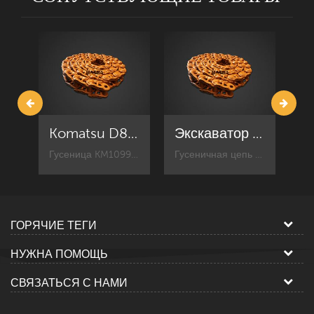
CR5952 / 46, 176-4871 Гусеничная цепь Caterpillar 312EL в сборе S&G
Komatsu D80F-18 Тяга гусеницы для бульдозера в сборе - KM1099 / 38
Экскаватор Komatsu PC350-6 207-32-00300 Тяга гусеницы в сборе KM2233 / 45
176-4871 Гусеница для комплектующих ходовой части экскаватора Caterpillar, замена запчасти CAT 312.
Гусеница KM1099 / 38 для комплектующих ходовой части Komatsu Dozer, замена запчасти D80.
Гусеничная цепь KM2233 / 45 для комплектующих ходовой части экскаватора Komatsu, запчасть PC350-6 New Aftermarket.
ГОРЯЧИЕ ТЕГИ
НУЖНА ПОМОЩЬ
СВЯЗАТЬСЯ С НАМИ