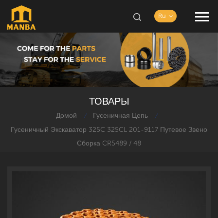
Ru
ТОВАРЫ
Домой
Гусеничная Цепь
/
/
Гусеничный Экскаватор 325C 325CL 201-9117 Путевое Звено
Сборка CR5489 / 48