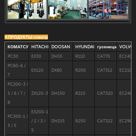
4.ПРОДУКТЫ спектр
КОМАТСУ
HITACHI
DOOSAN
HYUNDAI
гусеница
VOLVO
PC30
EX30
DH55
R110
CAT70
EC140
PC60-6 /
EX120
DX80
R200
CAT312
EC210
7
PC200-3 /
5 / 6 / 7 /
ZX120-3
DH150
R210
CAT320
EC240
8
EX200-1
PC300-1 /
/ 2 / 3 /
DH215
R250
CAT322
EC290
3 / 5
5