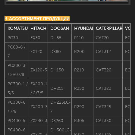
4. АССОРТИМЕНТ ПРОДУКЦИИ
KOMATSU
HITACHI
DOOSAN
HYUNDAI
CATERPILLAR
VOL
PC30
EX30
DH55
R110
CAT70
EC1
PC60-6 /
EX120
DX80
R200
CAT312
EC2
7
PC200-3
ZX120-3
DH150
R210
CAT320
EC2
/ 5/6/7/8
PC300-1 /
EX200-1
DH215
R250
CAT322
EC2
3/5
/ 2/3/5
PC300-6
DH225LC-
ZX200-3
R290
CAT325
EC3
/ 7/8
7
PC400-5
ZX240-3
DX260
R305
CAT330
EC3
PC400-6
DH300LC-
ZX270-3
R350
CAT345
EC3