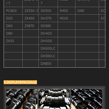
/ 7
7
PC800
ZX330-3
DX300
R450
D4D
EC4
D20
ZX450
DH370
R520
EC7
D60
ZX870
DX380
D80
DH420
D155
DH500
DX500LC
DX380LC
DX800
5.DISPLAY&PACKAGE