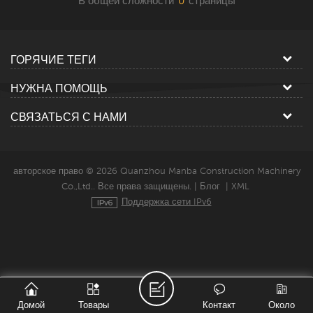
В общей сложности
0
страницы
ГОРЯЧИЕ ТЕГИ
НУЖНА ПОМОЩЬ
СВЯЗАТЬСЯ С НАМИ
авторское право © 2026 Quanzhou Manba Construction Machinery
Co.,Ltd.. Все права защищены. |
Блог
|
XML
Поддержка сети IPv6
Домой
Товары
Контакт
Около